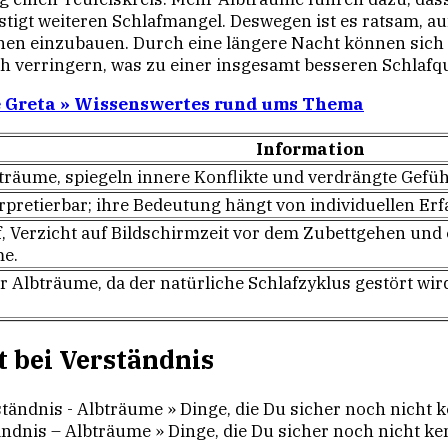
stigt weiteren Schlafmangel. Deswegen ist es ratsam, a
 einzubauen. Durch eine längere Nacht können sich so
verringern, was zu einer insgesamt besseren Schlafqua
 Greta » Wissenswertes rund ums Thema
Information
träume, spiegeln innere Konflikte und verdrängte Gefüh
erpretierbar; ihre Bedeutung hängt von individuellen E
f, Verzicht auf Bildschirmzeit vor dem Zubettgehen u
me.
ür Albträume, da der natürliche Schlafzyklus gestört w
 bei Verständnis
ndnis – Albträume » Dinge, die Du sicher noch nicht ke