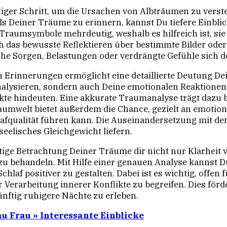
htiger Schritt, um die Ursachen von Albträumen zu ver
ils Deiner Träume zu erinnern, kannst Du tiefere Einbl
d Traumsymbole mehrdeutig, weshalb es hilfreich ist, 
 das bewusste Reflektieren über bestimmte Bilder oder 
he Sorgen, Belastungen oder verdrängte Gefühle sich d
n Erinnerungen ermöglicht eine detaillierte Deutung Dein
 analysieren, sondern auch Deine emotionalen Reaktione
kte hindeuten. Eine akkurate Traumanalyse trägt dazu 
umwelt bietet außerdem die Chance, gezielt an emotion
hlafqualität führen kann. Die Auseinandersetzung mit d
eelisches Gleichgewicht liefern.
ltige Betrachtung Deiner Träume dir nicht nur Klarheit 
u behandeln. Mit Hilfe einer genauen Analyse kannst D
laf positiver zu gestalten. Dabei ist es wichtig, offen
r Verarbeitung innerer Konflikte zu begreifen. Dies förd
nftig ruhigere Nächte zu erleben.
u Frau » Interessante Einblicke