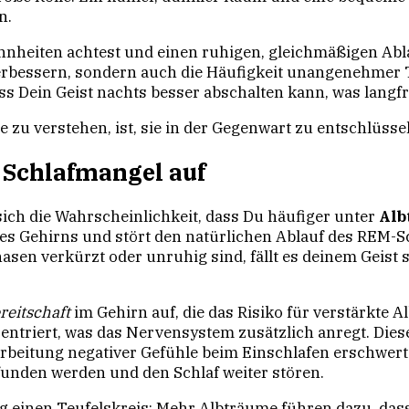
n.
heiten achtest und einen ruhigen, gleichmäßigen Ablau
 verbessern, sondern auch die Häufigkeit unangenehmer
ss Dein Geist nachts besser abschalten kann, was langfr
zu verstehen, ist, sie in der Gegenwart zu entschlüsse
i Schlafmangel auf
sich die Wahrscheinlichkeit, dass Du häufiger unter
Alb
des Gehirns und stört den natürlichen Ablauf des REM-
en verkürzt oder unruhig sind, fällt es deinem Geist s
eitschaft
im Gehirn auf, die das Risiko für verstärkte
entriert, was das Nervensystem zusätzlich anregt. Dies
beitung negativer Gefühle beim Einschlafen erschwert w
unden werden und den Schlaf weiter stören.
ig einen Teufelskreis: Mehr Albträume führen dazu, das