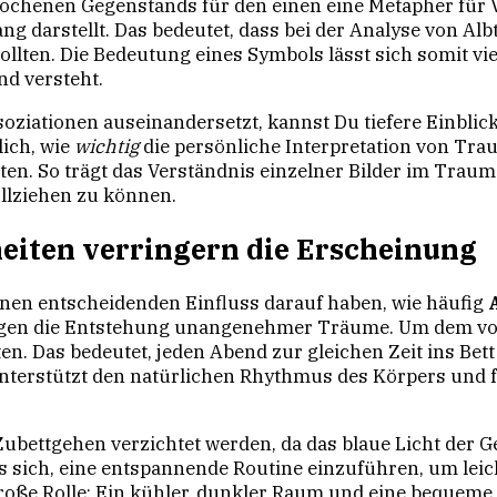
brochenen Gegenstands für den einen eine Metapher für 
ng darstellt. Das bedeutet, dass bei der Analyse von Al
ten. Die Bedeutung eines Symbols lässt sich somit vie
d versteht.
soziationen auseinandersetzt, kannst Du tiefere Einbli
ich, wie
wichtig
die persönliche Interpretation von Tra
ten. So trägt das Verständnis einzelner Bilder im Traum
llziehen zu können.
iten verringern die Erscheinung
en entscheidenden Einfluss darauf haben, wie häufig
gen die Entstehung unangenehmer Träume. Um dem vorzu
en. Das bedeutet, jeden Abend zur gleichen Zeit ins Be
nterstützt den natürlichen Rhythmus des Körpers und f
Zubettgehen verzichtet werden, da das blaue Licht der 
s sich, eine entspannende Routine einzuführen, um le
ße Rolle: Ein kühler, dunkler Raum und eine bequeme Ma