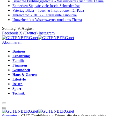
Bekannte Frühlingsgedichte » Wissenswertes rund ums Thema
Entdecken Sie, wie viele Inseln Schweden hat
Vatertag Bilder – Ideen & Inspirationen für Papa
Jahreschronik 2013 » Interessante Einblicke
Umweltethik » Wissenswertes rund ums Thema
Sonntag, 9. August
Facebook
X (Twitter)
Instagram
Abonnieren
Business
Ernährung
Familie
Finanzen
Gesundheit
Haus & Garten
Lifestyle
Reisen
Sport
Technik
Startseite
»
CME-Fortbildung » Dinge, die du sicher noch nicht