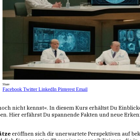
Share
Facebook
Twitter
LinkedIn
Pinterest
Email
noch nicht kennst«. In diesem Kurs erhältst Du Einblick
iben. Hier erfährst Du spannende Fakten und neue Erken
ätze
eröffnen sich dir unerwartete Perspektiven auf be