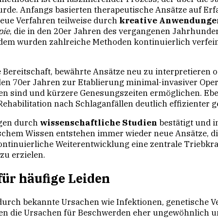
urde. Anfangs basierten therapeutische Ansätze auf Er
neue Verfahren teilweise durch
kreative Anwendunge
pie
, die in den 20er Jahren des vergangenen Jahrhunder
dem wurden zahlreiche Methoden kontinuierlich verfei
e Bereitschaft, bewährte Ansätze neu zu interpretieren 
den 70er Jahren zur Etablierung minimal-invasiver Oper
nten sind und kürzere Genesungszeiten ermöglichen. Eb
ehabilitation nach Schlaganfällen deutlich effizienter g
ngen durch
wissenschaftliche Studien
bestätigt und in
schem Wissen entstehen immer wieder neue Ansätze, di
kontinuierliche Weiterentwicklung eine zentrale Triebkr
u erzielen.
ür häufige Leiden
urch bekannte Ursachen wie Infektionen, genetische V
denen die Ursachen für Beschwerden eher ungewöhnlich un