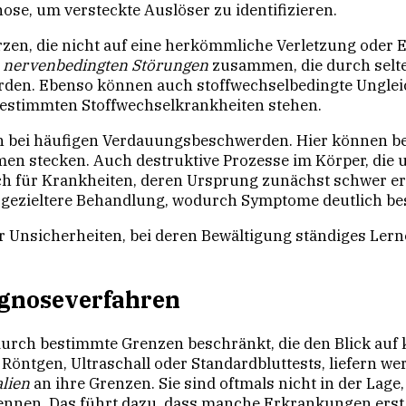
ose, um versteckte Auslöser zu identifizieren.
rzen, die nicht auf eine herkömmliche Verletzung ode
t
nervenbedingten Störungen
zusammen, die durch selt
rden. Ebenso können auch stoffwechselbedingte Unglei
 bestimmten Stoffwechselkrankheiten stehen.
bei häufigen Verdauungsbeschwerden. Hier können beis
men stecken. Auch destruktive Prozesse im Körper, die 
h für Krankheiten, deren Ursprung zunächst schwer er
ezieltere Behandlung, wodurch Symptome deutlich bes
er Unsicherheiten, bei deren Bewältigung ständiges Ler
agnoseverfahren
 durch bestimmte Grenzen beschränkt, die den Blick au
Röntgen, Ultraschall oder Standardbluttests, liefern we
lien
an ihre Grenzen. Sie sind oftmals nicht in der Lag
ennen. Das führt dazu, dass manche Erkrankungen erst 