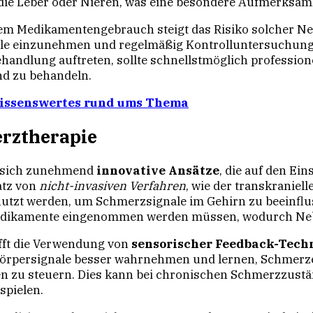
e die Leber oder Nieren, was eine besondere Aufmerksamk
em Medikamentengebrauch steigt das Risiko solcher Ne
lle einzunehmen und regelmäßig Kontrolluntersuchunge
ndlung auftreten, sollte schnellstmöglich professione
nd zu behandeln.
Wissenswertes rund ums Thema
erztherapie
n sich zunehmend
innovative Ansätze
, die auf den Ei
atz von
nicht-invasiven Verfahren
, wie der transkraniell
utzt werden, um Schmerzsignale im Gehirn zu beeinflus
edikamente eingenommen werden müssen, wodurch Neb
ifft die Verwendung von
sensorischer Feedback-Tech
 Körpersignale besser wahrnehmen und lernen, Schmer
zu steuern. Dies kann bei chronischen Schmerzzustän
spielen.