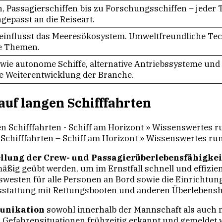
, Passagierschiffen bis zu Forschungsschiffen – jeder 
gepasst an die Reiseart.
eeinflusst das Meeresökosystem. Umweltfreundliche Te
le Themen.
wie autonome Schiffe, alternative Antriebssysteme und 
e Weiterentwicklung der Branche.
uf langen Schifffahrten
 Schifffahrten – Schiff am Horizont » Wissenswertes 
llung der Crew- und Passagierüberlebensfähigkei
lmäßig geübt werden, um im Ernstfall schnell und effizi
westen für alle Personen an Bord sowie die Einricht
stattung mit Rettungsbooten und anderen Überlebenshilf
unikation
sowohl innerhalb der Mannschaft als auch 
efahrensituationen frühzeitig erkannt und gemeldet we