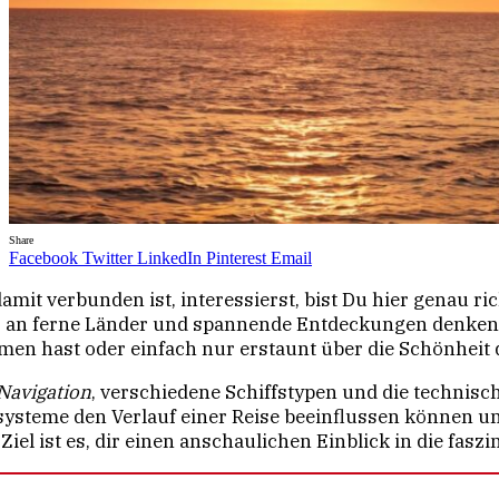
Share
Facebook
Twitter
LinkedIn
Pinterest
Email
damit verbunden ist, interessierst, bist Du hier genau 
 an ferne Länder und spannende Entdeckungen denken. Da
n hast oder einfach nur erstaunt über die Schönheit d
Navigation
, verschiedene Schiffstypen und die technisc
rsysteme den Verlauf einer Reise beeinflussen können
iel ist es, dir einen anschaulichen Einblick in die faszi