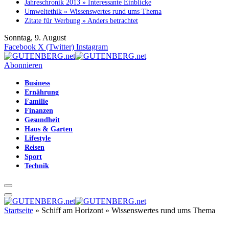
Jahreschronik 2013 » Interessante Einblicke
Umweltethik » Wissenswertes rund ums Thema
Zitate für Werbung » Anders betrachtet
Sonntag, 9. August
Facebook
X (Twitter)
Instagram
Abonnieren
Business
Ernährung
Familie
Finanzen
Gesundheit
Haus & Garten
Lifestyle
Reisen
Sport
Technik
Startseite
»
Schiff am Horizont » Wissenswertes rund ums Thema