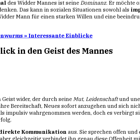
mal
des Widder Mannes ist seine
Dominanz
. Er möchte o
udenken. Das kann in sozialen Situationen sowohl als
imp
dder Mann für einen starken Willen und eine beeindruck
nwurms » Interessante Einblicke
lick in den Geist des Mannes
 Geist wider, der durch seine
Mut
,
Leidenschaft
und uner
hre Bereitschaft, Neues sofort anzugehen und sich nic
g als impulsiv wahrgenommen werden, doch es verbirgt si
folg.
direkte Kommunikation
aus. Sie sprechen offen und
ber gleichzeitig verbindet ihn genau diese Offenheit mit