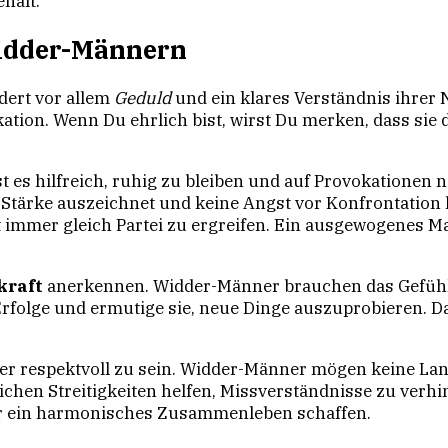
hält.
idder-Männern
dert vor allem
Geduld
und ein klares Verständnis ihrer 
ion. Wenn Du ehrlich bist, wirst Du merken, dass sie d
 es hilfreich, ruhig zu bleiben und auf Provokationen n
 Stärke auszeichnet und keine Angst vor Konfrontation h
 immer gleich Partei zu ergreifen. Ein ausgewogenes Maß
kraft
anerkennen. Widder-Männer brauchen das Gefüh
rfolge und ermutige sie, neue Dinge auszuprobieren. D
aber respektvoll zu sein. Widder-Männer mögen keine Lan
hen Streitigkeiten helfen, Missverständnisse zu verhin
 für ein harmonisches Zusammenleben schaffen.