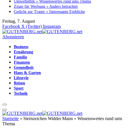
Umweltethik » Wissenswertes rund ums Thema
Zitate für Werbung » Anders betrachtet
Gedicht zur Trauer » Interessante Einblicke
Freitag, 7. August
Facebook
X (Twitter)
Instagram
Abonnieren
Business
Ernährung
Familie
Finanzen
Gesundheit
Haus & Garten
Lifestyle
Reisen
Sport
Technik
Startseite
»
Sternzeichen Widder Mann » Wissenswertes rund ums
Thema