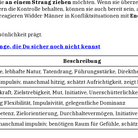
ie
an einem Strang ziehen
möchten. Wenn sie überzeug
n die Kontrolle behalten, können sie auch bereit sein,
t reagieren Widder-Männer in Konfliktsituationen mit
En
sönlichkeit prägt.
nge, die Du sicher noch nicht kennst
Beschreibung
, lebhafte Natur, Tatendrang, Führungsstärke, Direkthe
, impulsiv, manchmal hitzig, schätzt Aufrichtigkeit, zeig
ft, Zielstrebigkeit, Mut, Initiative, Unerschütterlichke
 Flexibilität, Impulsivität, gelegentliche Dominanz
enz, Zielorientierung, Durchhaltevermögen, Initiative
 manchmal impulsiv, benötigen Raum für Gefühle, schätz