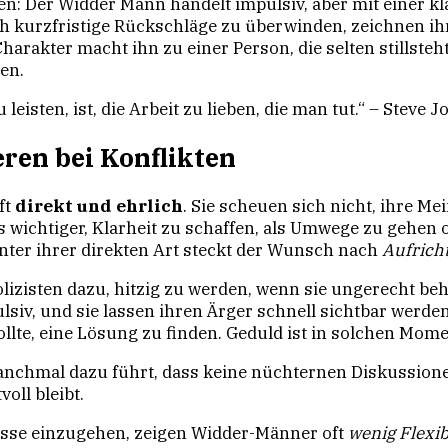
n: Der Widder Mann handelt impulsiv, aber mit einer kl
h kurzfristige Rückschläge zu überwinden, zeichnen ihn
harakter macht ihn zu einer Person, die selten stillsteh
en.
leisten, ist, die Arbeit zu lieben, die man tut.“ – Steve J
ren bei Konflikten
ft
direkt und ehrlich
. Sie scheuen sich nicht, ihre M
es wichtiger, Klarheit zu schaffen, als Umwege zu gehen
ter ihrer direkten Art steckt der Wunsch nach
Aufricht
izisten dazu, hitzig zu werden, wenn sie ungerecht be
lsiv, und sie lassen ihren Ärger schnell sichtbar werden
lte, eine Lösung zu finden. Geduld ist in solchen Mome
anchmal dazu führt, dass keine nüchternen Diskussion
oll bleibt.
isse einzugehen, zeigen Widder-Männer oft
wenig Flexibi