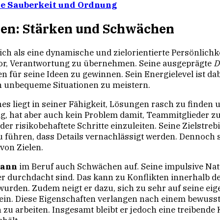
he Sauberkeit und Ordnung
en: Stärken und Schwächen
ich als eine dynamische und zielorientierte Persönlich
or, Verantwortung zu übernehmen. Seine ausgeprägte
D
 für seine Ideen zu gewinnen. Sein Energielevel ist dab
h unbequeme Situationen zu meistern.
s liegt in seiner Fähigkeit, Lösungen rasch zu finde
g, hat aber auch kein Problem damit, Teammitglieder zu
r risikobehaftete Schritte einzuleiten. Seine Zielstreb
führen, dass Details vernachlässigt werden. Dennoch s
von Zielen.
Mann
im Beruf auch Schwächen auf. Seine impulsive Natu
er durchdacht sind. Das kann zu Konflikten innerhalb 
rden. Zudem neigt er dazu, sich zu sehr auf seine ei
sein. Diese Eigenschaften verlangen nach einem bewus
zu arbeiten. Insgesamt bleibt er jedoch eine treibende 