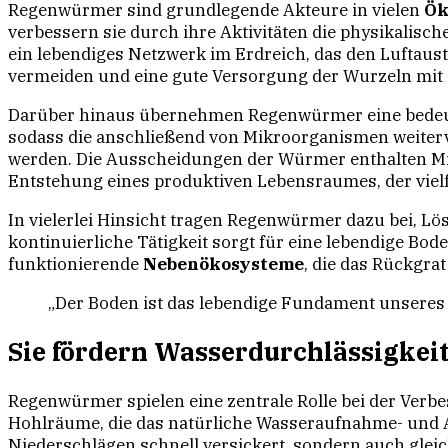
Regenwürmer sind grundlegende Akteure in vielen
Ök
verbessern sie durch ihre Aktivitäten die physikalisc
ein lebendiges Netzwerk im Erdreich, das den Luftaust
vermeiden und eine gute Versorgung der Wurzeln mit S
Darüber hinaus übernehmen Regenwürmer eine bedeuten
sodass die anschließend von Mikroorganismen weiterv
werden. Die Ausscheidungen der Würmer enthalten Mine
Entstehung eines produktiven Lebensraumes, der vielf
In vielerlei Hinsicht tragen Regenwürmer dazu bei, Lös
kontinuierliche Tätigkeit sorgt für eine lebendige Bod
funktionierende
Nebenökosysteme
, die das Rückgra
„Der Boden ist das lebendige Fundament unseres
Sie fördern Wasserdurchlässigkei
Regenwürmer spielen eine zentrale Rolle bei der Ver
Hohlräume, die das natürliche Wasseraufnahme- und A
Niederschlägen schnell versickert, sondern auch gleic