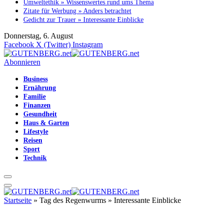
Umweltethik » Wissenswertes rund ums Thema
Zitate für Werbung » Anders betrachtet
Gedicht zur Trauer » Interessante Einblicke
Donnerstag, 6. August
Facebook
X (Twitter)
Instagram
Abonnieren
Business
Ernährung
Familie
Finanzen
Gesundheit
Haus & Garten
Lifestyle
Reisen
Sport
Technik
Startseite
»
Tag des Regenwurms » Interessante Einblicke