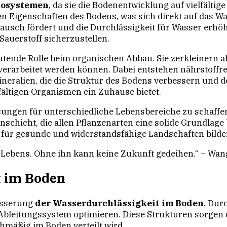
osystemen
, da sie die Bodenentwicklung auf vielfältig
hen Eigenschaften des Bodens, was sich direkt auf das 
ausch fördert und die Durchlässigkeit für Wasser erhöh
auerstoff sicherzustellen.
de Rolle beim organischen Abbau. Sie zerkleinern abg
erarbeitet werden können. Dabei entstehen nährstoffr
ralien, die die Struktur des Bodens verbessern und de
ältigen Organismen ein Zuhause bietet.
ungen für unterschiedliche Lebensbereiche zu schaffen, 
enschicht, die allen Pflanzenarten eine solide Grundlage
t für gesunde und widerstandsfähige Landschaften bilde
 Lebens. Ohne ihn kann keine Zukunft gedeihen.“ – Wan
t im Boden
besserung
der Wasserdurchlässigkeit im Boden
. Dur
bleitungssystem optimieren. Diese Strukturen sorgen d
hmäßig im Boden verteilt wird.