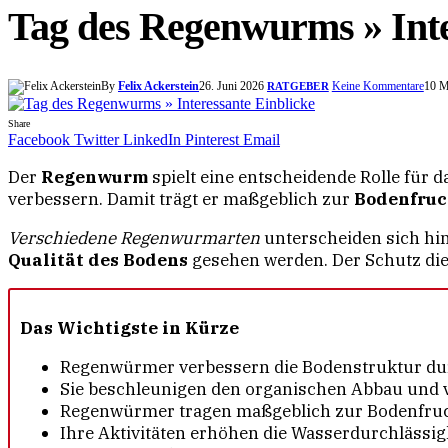
Tag des Regenwurms » Inte
By
Felix Ackerstein
26. Juni 2026
Keine Kommentare
10 M
RATGEBER
Share
Facebook
Twitter
LinkedIn
Pinterest
Email
Der
Regenwurm
spielt eine entscheidende Rolle für 
verbessern. Damit trägt er maßgeblich zur
Bodenfruc
Verschiedene Regenwurmarten
unterscheiden sich hin
Qualität des Bodens
gesehen werden. Der Schutz die
Das Wichtigste in Kürze
Regenwürmer verbessern die Bodenstruktur du
Sie beschleunigen den organischen Abbau und v
Regenwürmer tragen maßgeblich zur Bodenfruch
Ihre Aktivitäten erhöhen die Wasserdurchlässig