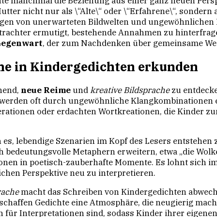
chte manchmal die Beziehung aus einer ganz neuen Persp
utter nicht nur als \“Alte\“ oder \“Erfahrene\“, sondern 
ngen von unerwarteten Bildwelten und ungewöhnlichen 
rachter ermutigt, bestehende Annahmen zu hinterfragen
Gegenwart
, der zum Nachdenken über gemeinsame Weg
he in Kindergedichten erkunden
nnend,
neue Reime
und
kreative Bildsprache
zu entdecke
r werden oft durch ungewöhnliche Klangkombinationen e
terationen oder erdachten Wortkreationen, die Kinder z
es, lebendige Szenarien im Kopf des Lesers entstehen zu
h bedeutungsvolle Metaphern erweitern, etwa „die Wolk
tionen in poetisch-zauberhafte Momente. Es lohnt sich
chen Perspektive neu zu interpretieren.
rache
macht das Schreiben von Kindergedichten abwechs
haffen Gedichte eine Atmosphäre, die neugierig macht
n für Interpretationen sind, sodass Kinder ihrer eigenen