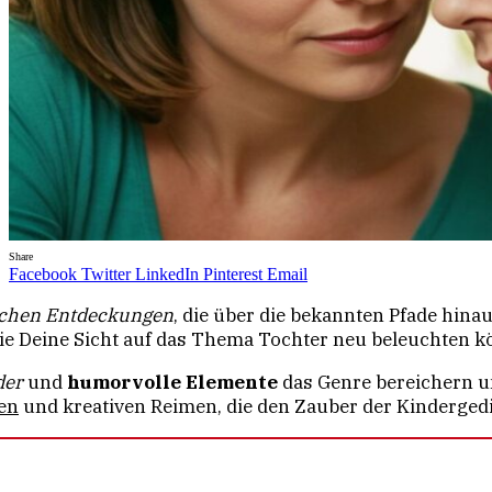
Share
Facebook
Twitter
LinkedIn
Pinterest
Email
schen Entdeckungen
, die über die bekannten Pfade hin
die Deine Sicht auf das Thema Tochter neu beleuchten k
der
und
humorvolle Elemente
das Genre bereichern un
en
und kreativen Reimen, die den Zauber der Kindergedi