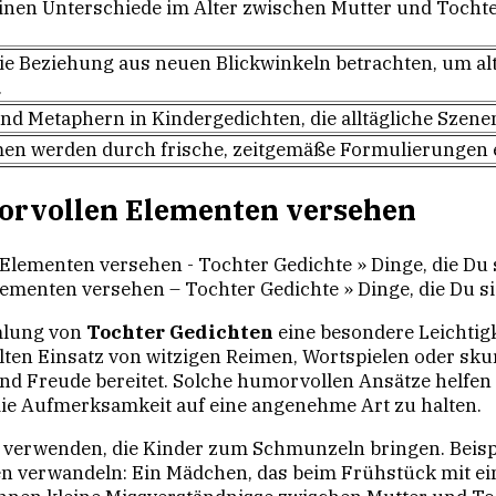
feinen Unterschiede im Alter zwischen Mutter und Tocht
die Beziehung aus neuen Blickwinkeln betrachten, um al
.
und Metaphern in Kindergedichten, die alltägliche Szene
men werden durch frische, zeitgemäße Formulierungen 
orvollen Elementen versehen
ementen versehen – Tochter Gedichte » Dinge, die Du s
mlung von
Tochter Gedichten
eine besondere Leichtigk
lten Einsatz von witzigen Reimen, Wortspielen oder sku
und Freude bereitet. Solche humorvollen Ansätze helfe
e Aufmerksamkeit auf eine angenehme Art zu halten.
 zu verwenden, die Kinder zum Schmunzeln bringen. Beis
n verwandeln: Ein Mädchen, das beim Frühstück mit eine