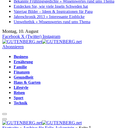
Bekannte Frühlingsgedichte » Wissenswertes rund ums Thema
Entdecken Sie, wie viele Inseln Schweden hat
Vatertag Bilder – Ideen & Inspirationen für Papa
Jahreschronik 2013 » Interessante Einblicke
Umweltethik » Wissenswertes rund ums Thema
Montag, 10. August
Facebook
X (Twitter)
Instagram
Abonnieren
Business
Ernährung
Familie
Finanzen
Gesundheit
Haus & Garten
Lifestyle
Reisen
Sport
Technik
Startseite
»
Archive für Felix Ackerstein
»
Seite 5