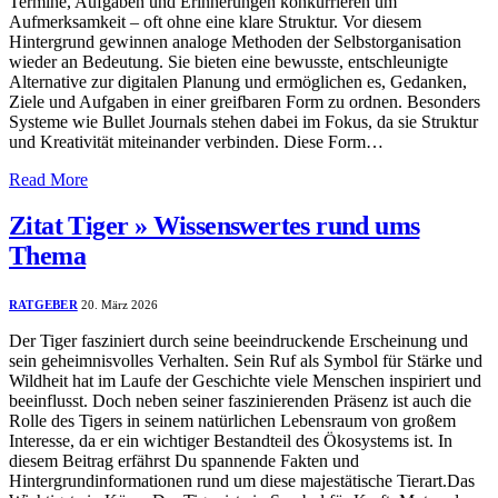
Termine, Aufgaben und Erinnerungen konkurrieren um
Aufmerksamkeit – oft ohne eine klare Struktur. Vor diesem
Hintergrund gewinnen analoge Methoden der Selbstorganisation
wieder an Bedeutung. Sie bieten eine bewusste, entschleunigte
Alternative zur digitalen Planung und ermöglichen es, Gedanken,
Ziele und Aufgaben in einer greifbaren Form zu ordnen. Besonders
Systeme wie Bullet Journals stehen dabei im Fokus, da sie Struktur
und Kreativität miteinander verbinden. Diese Form…
Read More
Zitat Tiger » Wissenswertes rund ums
Thema
RATGEBER
20. März 2026
Der Tiger fasziniert durch seine beeindruckende Erscheinung und
sein geheimnisvolles Verhalten. Sein Ruf als Symbol für Stärke und
Wildheit hat im Laufe der Geschichte viele Menschen inspiriert und
beeinflusst. Doch neben seiner faszinierenden Präsenz ist auch die
Rolle des Tigers in seinem natürlichen Lebensraum von großem
Interesse, da er ein wichtiger Bestandteil des Ökosystems ist. In
diesem Beitrag erfährst Du spannende Fakten und
Hintergrundinformationen rund um diese majestätische Tierart.Das