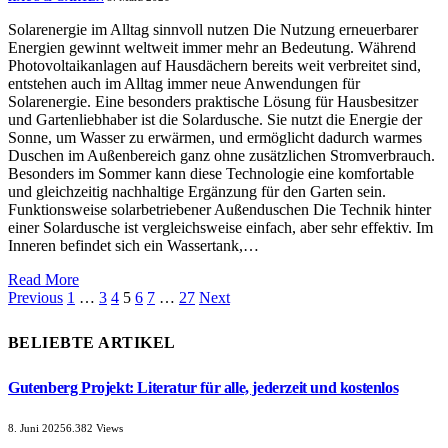
Solarenergie im Alltag sinnvoll nutzen Die Nutzung erneuerbarer
Energien gewinnt weltweit immer mehr an Bedeutung. Während
Photovoltaikanlagen auf Hausdächern bereits weit verbreitet sind,
entstehen auch im Alltag immer neue Anwendungen für
Solarenergie. Eine besonders praktische Lösung für Hausbesitzer
und Gartenliebhaber ist die Solardusche. Sie nutzt die Energie der
Sonne, um Wasser zu erwärmen, und ermöglicht dadurch warmes
Duschen im Außenbereich ganz ohne zusätzlichen Stromverbrauch.
Besonders im Sommer kann diese Technologie eine komfortable
und gleichzeitig nachhaltige Ergänzung für den Garten sein.
Funktionsweise solarbetriebener Außenduschen Die Technik hinter
einer Solardusche ist vergleichsweise einfach, aber sehr effektiv. Im
Inneren befindet sich ein Wassertank,…
Read More
Previous
1
…
3
4
5
6
7
…
27
Next
BELIEBTE ARTIKEL
Gutenberg Projekt: Literatur für alle, jederzeit und kostenlos
8. Juni 2025
6.382
Views