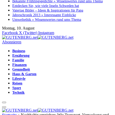
Bekannte Frühlingsgedichte » Wissenswertes rund ums Thema
Entdecken Sie, wie viele Inseln Schweden hat
Vatertag Bilder – Ideen & Inspirationen für Papa
Jahreschronik 2013 » Interessante Einblicke
Umweltethik » Wissenswertes rund ums Thema
Montag, 10. August
Facebook
X (Twitter)
Instagram
Abonnieren
Business
Ernährung
Familie
Finanzen
Gesundheit
Haus & Garten
Lifestyle
Reisen
Sport
Technik
Startseite
»
Nachhaltig umziehen: Wie Transport, Verpackung und