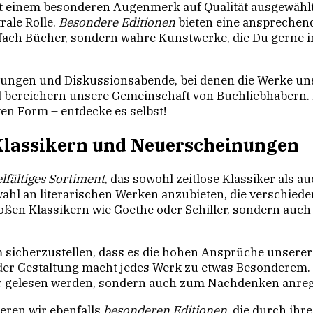
t einem besonderen Augenmerk auf Qualität ausgewählt
ale Rolle.
Besondere Editionen
bieten eine ansprechend
nfach Bücher, sondern wahre Kunstwerke, die Du gerne i
esungen und Diskussionsabende, bei denen die Werke un
 bereichern unsere Gemeinschaft von Buchliebhabern.
ten Form – entdecke es selbst!
 Klassikern und Neuerscheinungen
elfältiges Sortiment
, das sowohl zeitlose Klassiker als
uswahl an literarischen Werken anzubieten, die verschi
roßen Klassikern wie Goethe oder Schiller, sondern auc
 sicherzustellen, dass es die hohen Ansprüche unserer 
er Gestaltung macht jedes Werk zu etwas Besonderem.
ur gelesen werden, sondern auch zum Nachdenken anreg
eren wir ebenfalls
besonderen Editionen
, die durch ihr