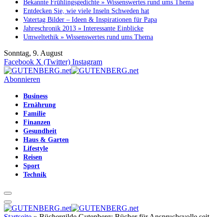
Bekannte Frühlingsgedichte » Wissenswertes rund ums Thema
Entdecken Sie, wie viele Inseln Schweden hat
Vatertag Bilder – Ideen & Inspirationen für Papa
Jahreschronik 2013 » Interessante Einblicke
Umweltethik » Wissenswertes rund ums Thema
Sonntag, 9. August
Facebook
X (Twitter)
Instagram
Abonnieren
Business
Ernährung
Familie
Finanzen
Gesundheit
Haus & Garten
Lifestyle
Reisen
Sport
Technik
Startseite
»
Büchergilde Gutenberg: Bücher für Anspruchsvolle seit