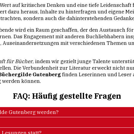
Wert auf kritisches Denken und eine tiefe Leidenschaft
dert dazu heraus, Inhalte zu hinterfragen und eigene M
betrachten, sondern auch die dahinterstehenden Gedanke
ende wird ein Raum geschaffen, der den Austausch för
nen. Das Engagement mit anderen Buchliebhabern inspir
 es, Auseinandersetzungen mit verschiedenen Themen u
ft für Bücher
, indem wir gezielt junge Talente unterstü
ellen. Die Verbundenheit zur Literatur erweckt nicht nu
Büchergilde Gutenberg
finden Leserinnen und Leser 
g werden können.
FAQ: Häufig gestellte Fragen
gilde Gutenberg werden?
d Lesungen statt?