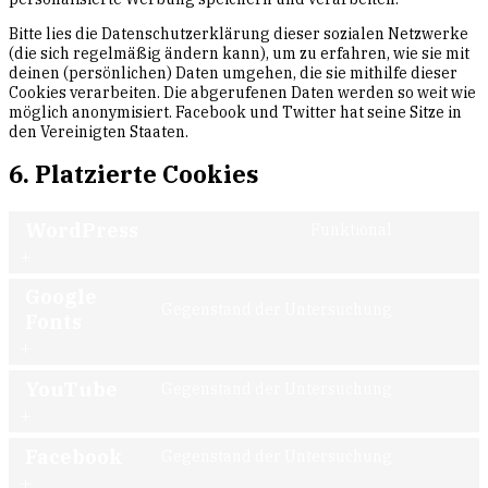
Bitte lies die Datenschutzerklärung dieser sozialen Netzwerke
(die sich regelmäßig ändern kann), um zu erfahren, wie sie mit
deinen (persönlichen) Daten umgehen, die sie mithilfe dieser
Cookies verarbeiten. Die abgerufenen Daten werden so weit wie
möglich anonymisiert. Facebook und Twitter hat seine Sitze in
den Vereinigten Staaten.
6. Platzierte Cookies
WordPress
Funktional
Consent
to
service
Google
Gegenstand der Untersuchung
wordpre
Consent
Fonts
to
service
YouTube
Gegenstand der Untersuchung
google-
Consent
fonts
to
service
Facebook
Gegenstand der Untersuchung
Consent
youtube