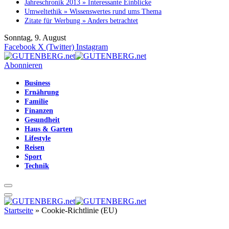
Jahreschronik 2013 » Interessante Einblicke
Umweltethik » Wissenswertes rund ums Thema
Zitate für Werbung » Anders betrachtet
Sonntag, 9. August
Facebook
X (Twitter)
Instagram
Abonnieren
Business
Ernährung
Familie
Finanzen
Gesundheit
Haus & Garten
Lifestyle
Reisen
Sport
Technik
Startseite
»
Cookie-Richtlinie (EU)