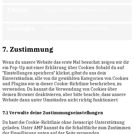
to
service
Twitter
Gegenstand der Untersuchung
Consent
faceboo
to
service
Sonstiges
Gegenstand der Untersuchung
Consent
twitter
to
service
7. Zustimmung
sonstige
Wenn du unsere Website das erste Mal besuchst, zeigen wir dir
ein Pop-Up mit einer Erklärung über Cookies. Sobald du auf
"Einstellungen speichern" klickst, gibst du uns dein
Einverständnis, alle von dir gewählten Kategorien von Cookies
und Plugins wie in dieser Cookie-Richtlinie beschrieben, zu
verwenden. Du kannst die Verwendung von Cookies über
deinen Browser deaktivieren, aber bitte beachte, dass unsere
Website dann unter Umständen nicht richtig funktioniert.
7.1 Verwalte deine Zustimmungseinstellungen
Du hast die Cookie-Richtlinie ohne Javascript-Unterstützung
geladen. Unter AMP kannst du die Schaltfläche zum Zustimmen
der Einwilligung unten auf der Seite verwenden.