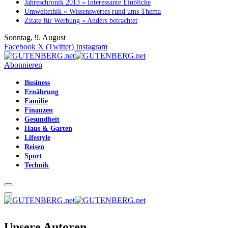
Jahreschronik 2013 » Interessante Einblicke
Umweltethik » Wissenswertes rund ums Thema
Zitate für Werbung » Anders betrachtet
Sonntag, 9. August
Facebook
X (Twitter)
Instagram
Abonnieren
Business
Ernährung
Familie
Finanzen
Gesundheit
Haus & Garten
Lifestyle
Reisen
Sport
Technik
Unsere Autoren