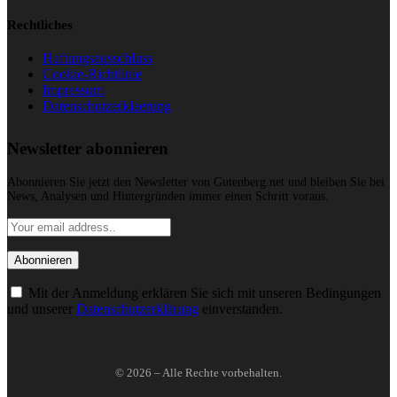
Rechtliches
Haftungsausschluss
Cookie-Richtlinie
Impressum
Datenschutzerklaerung
Newsletter abonnieren
Abonnieren Sie jetzt den Newsletter von Gutenberg.net und bleiben Sie bei
News, Analysen und Hintergründen immer einen Schritt voraus.
Mit der Anmeldung erklären Sie sich mit unseren Bedingungen
und unserer
Datenschutzerklärung
einverstanden.
© 2026 – Alle Rechte vorbehalten.