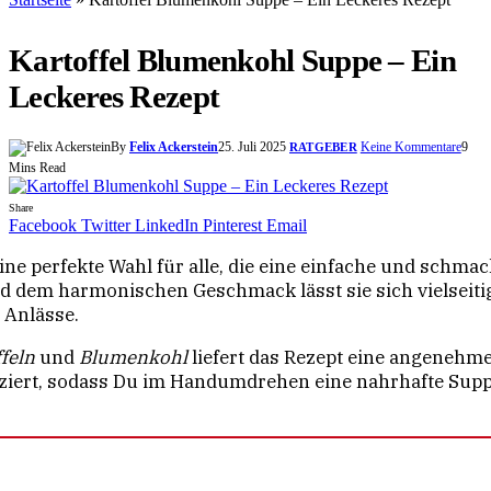
Kartoffel Blumenkohl Suppe – Ein
Leckeres Rezept
By
Felix Ackerstein
25. Juli 2025
Keine Kommentare
9
RATGEBER
Mins Read
Share
Facebook
Twitter
LinkedIn
Pinterest
Email
eine perfekte Wahl für alle, die eine einfache und schm
d dem harmonischen Geschmack lässt sie sich vielseitig
 Anlässe.
feln
und
Blumenkohl
liefert das Rezept eine angenehm
ziert, sodass Du im Handumdrehen eine nahrhafte Suppe