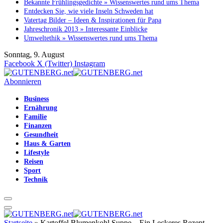
Bekannte Frühlingsgedichte » Wissenswertes rund ums Thema
Entdecken Sie, wie viele Inseln Schweden hat
Vatertag Bilder – Ideen & Inspirationen für Papa
Jahreschronik 2013 » Interessante Einblicke
Umweltethik » Wissenswertes rund ums Thema
Sonntag, 9. August
Facebook
X (Twitter)
Instagram
Abonnieren
Business
Ernährung
Familie
Finanzen
Gesundheit
Haus & Garten
Lifestyle
Reisen
Sport
Technik
Startseite
»
Kartoffel Blumenkohl Suppe – Ein Leckeres Rezept