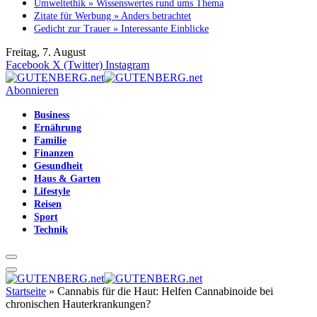
Umweltethik » Wissenswertes rund ums Thema
Zitate für Werbung » Anders betrachtet
Gedicht zur Trauer » Interessante Einblicke
Freitag, 7. August
Facebook
X (Twitter)
Instagram
Abonnieren
Business
Ernährung
Familie
Finanzen
Gesundheit
Haus & Garten
Lifestyle
Reisen
Sport
Technik
Startseite
»
Cannabis für die Haut: Helfen Cannabinoide bei
chronischen Hauterkrankungen?