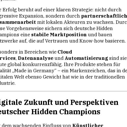
 Erfolg beruht auf einer klaren Strategie: nicht durch
gressive Expansion, sondern durch
partnerschaftlic
sammenarbeit
mit lokalen Akteuren zu wachsen. Dur
ese Vorgehensweise sichern sich deutsche Hidden
ampions eine
stabile Marktposition
und bauen
tzwerke auf, die auf Vertrauen und Know-how basieren.
sonders in Bereichen wie
Cloud
rvices
,
Datenanalyse
und
Automatisierung
sind sie
ute global konkurrenzfähig. Ihre Produkte stehen für
alität „Made in Germany“ – ein Markenzeichen, das in d
italen Welt ebenso Gewicht hat wie in der traditionellen
ustrie.
igitale Zukunft und Perspektiven
eutscher Hidden Champions
t dem wachsenden Einfluss von
Künstlicher