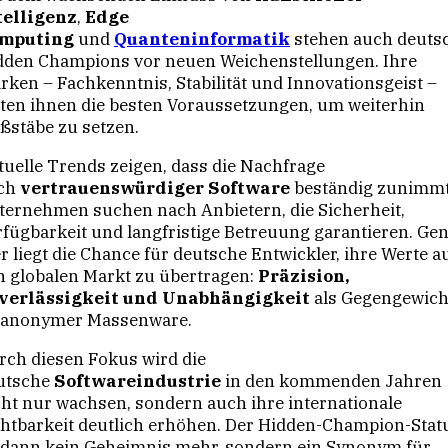
telligenz
,
Edge
mputing
und
Quanteninformatik
stehen auch deuts
dden Champions vor neuen Weichenstellungen. Ihre
ärken – Fachkenntnis, Stabilität und Innovationsgeist –
eten ihnen die besten Voraussetzungen, um weiterhin
ßstäbe zu setzen.
tuelle Trends zeigen, dass die Nachfrage
ch
vertrauenswürdiger Software
beständig zunimmt
ternehmen suchen nach Anbietern, die Sicherheit,
rfügbarkeit und langfristige Betreuung garantieren. Ge
r liegt die Chance für deutsche Entwickler, ihre Werte a
n globalen Markt zu übertragen:
Präzision,
verlässigkeit und Unabhängigkeit
als Gegengewich
 anonymer Massenware.
rch diesen Fokus wird die
utsche
Softwareindustrie
in den kommenden Jahren
cht nur wachsen, sondern auch ihre internationale
chtbarkeit deutlich erhöhen. Der Hidden-Champion-Stat
t dann kein Geheimnis mehr, sondern ein Synonym für