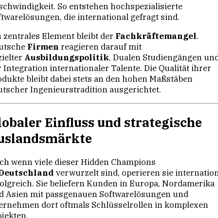
schwindigkeit. So entstehen hochspezialisierte
ftwarelösungen, die international gefragt sind.
n zentrales Element bleibt der
Fachkräftemangel
.
utsche
Firmen
reagieren darauf mit
zielter
Ausbildungspolitik
, Dualen Studiengängen un
 Integration internationaler Talente. Die Qualität ihrer
odukte bleibt dabei stets an den hohen Maßstäben
utscher Ingenieurstradition ausgerichtet.
lobaler Einfluss und strategische
uslandsmärkte
ch wenn viele dieser Hidden Champions
Deutschland
verwurzelt sind, operieren sie internatio
folgreich. Sie beliefern Kunden in Europa, Nordamerika
d Asien mit passgenauen Softwarelösungen und
ernehmen dort oftmals Schlüsselrollen in komplexen
ojekten.