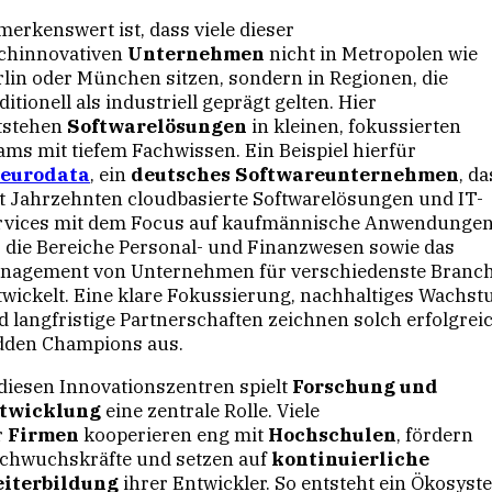
merkenswert ist, dass viele dieser
chinnovativen
Unternehmen
nicht in Metropolen wie
rlin oder München sitzen, sondern in Regionen, die
ditionell als industriell geprägt gelten. Hier
tstehen
Softwarelösungen
in kleinen, fokussierten
ams mit tiefem Fachwissen. Ein Beispiel hierfür
eurodata
, ein
deutsches Softwareunternehmen
, da
it Jahrzehnten cloudbasierte Softwarelösungen und IT-
rvices mit dem Focus auf kaufmännische Anwendungen
r die Bereiche Personal- und Finanzwesen sowie das
nagement von Unternehmen für verschiedenste Branc
twickelt. Eine klare Fokussierung, nachhaltiges Wachs
d langfristige Partnerschaften zeichnen solch erfolgrei
dden Champions aus.
 diesen Innovationszentren spielt
Forschung und
twicklung
eine zentrale Rolle. Viele
r
Firmen
kooperieren eng mit
Hochschulen
, fördern
chwuchskräfte und setzen auf
kontinuierliche
iterbildung
ihrer Entwickler. So entsteht ein Ökosyst