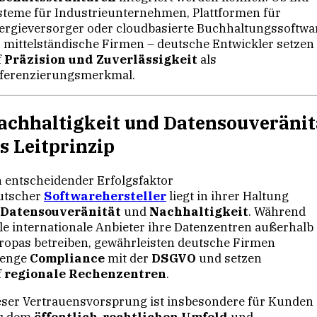
steme für Industrieunternehmen, Plattformen für
ergieversorger oder cloudbasierte Buchhaltungssoftwa
r mittelständische Firmen – deutsche Entwickler setzen
f
Präzision und Zuverlässigkeit
als
fferenzierungsmerkmal.
achhaltigkeit und Datensouveränit
ls Leitprinzip
n entscheidender Erfolgsfaktor
utscher
Softwarehersteller
liegt in ihrer Haltung
Datensouveränität
und
Nachhaltigkeit
. Während
ele internationale Anbieter ihre Datenzentren außerhalb
ropas betreiben, gewährleisten deutsche Firmen
renge
Compliance
mit der
DSGVO
und setzen
f
regionale Rechenzentren
.
eser Vertrauensvorsprung ist insbesondere für Kunden