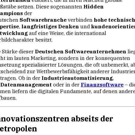
ternehmen
etabliert, die in ihren Nischen globale
ßstäbe setzen. Diese sogenannten
Hidden
ampions
der
utschen
Softwarebranche
verbinden
hohe technisc
pertise
,
langfristiges Denken
und
kundenorientie
twicklung
auf eine Weise, die international
bildcharakter besitzt.
e Stärke dieser
Deutschen Softwareunternehmen
lie
cht im lauten Marketing, sondern in der konsequenten
setzung spezialisierter Lösungen, die oft unbemerkt, a
tscheidend zur Wettbewerbsfähigkeit anderer Industrie
itragen. Ob in der
Industrieautomatisierung
,
m
Datenmanagement
oder in der
Finanzsoftware
– di
rmen liefern die digitalen Fundamente, auf denen ander
fbauen.
nnovationszentren abseits der
etropolen