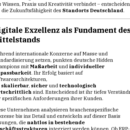
s Wissen, Praxis und Kreativität verbindet – entscheide
r die Zukunftsfähigkeit des
Standorts Deutschland
.
igitale Exzellenz als Fundament de
ittelstands
hrend internationale Konzerne auf Masse und
andardisierung setzen, punkten deutsche Hidden
ampions mit
Maßarbeit
und
individueller
passbarkeit
. Ihr Erfolg basiert auf
ftwarearchitekturen,
e
skalierbar
,
sicher
und
technologisch
rtschrittlich
sind. Entscheidend ist ihr tiefes Verständ
r spezifischen Anforderungen ihrer Kunden.
ese Unternehmen analysieren branchenspezifische
zesse bis ins Detail und entwickeln auf dieser Basis
sungen, die
nahtlos in bestehende
schäftsstrukturen
integriert werden können. Ob ERP-