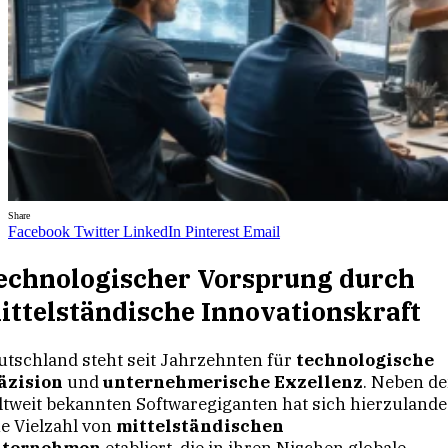
Share
Facebook
Twitter
LinkedIn
Pinterest
Email
echnologischer Vorsprung durch
ittelständische Innovationskraft
utschland steht seit Jahrzehnten für
technologische
äzision
und
unternehmerische Exzellenz
. Neben d
ltweit bekannten Softwaregiganten hat sich hierzulande
ne Vielzahl von
mittelständischen