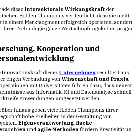
rade diese
intersektorale Wirkungskraft
der
utschen Hidden Champions verdeutlicht, dass sie nicht
r in einem Marktsegment erfolgreich operieren, sonder
t ihrer Technologie ganze Wertschöpfungsketten präge
orschung, Kooperation und
ersonalentwicklung
e Innovationskraft dieser
Unternehmen
resultiert aus
ner engen Verbindung von
Wissenschaft und Praxis
.
operationen mit Universitäten führen dazu, dass neuest
kenntnisse aus Informatik, KI und Datenanalyse schnell
rktreife Anwendungen umgesetzt werden.
rüber hinaus geben viele Hidden Champions ihrer
legschaft hohe Freiheiten in der Gestaltung von
ojekten.
Eigenverantwortung
,
flache
erarchien
und
agile Methoden
fördern Kreativität u