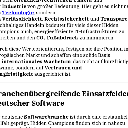
s dem
öffentlich-rechtlichen Umfeld
und
r
Industrie
von großer Bedeutung. Hier geht es nicht n
m
Technologie
, sondern
m
Verlässlichkeit
,
Rechtssicherheit
und
Transpare
chhaltiges Handeln bedeutet für viele dieser Hidden
ampions auch, energieeffiziente IT-Infrastrukturen zu
treiben und den
CO₂-Fußabdruck
zu minimieren.
rch diese Werteorientierung festigen sie ihre Position i
ropäischen Markt und schaffen eine solide Basis
r
internationales Wachstum
, das nicht auf kurzfristi
winne, sondern auf
Vertrauen und
ngfristigkeit
ausgerichtet ist.
ranchenübergreifende Einsatzfelde
eutscher Software
e deutsche
Softwarebranche
ist durch eine erstaunlic
elfalt geprägt. Hidden Champions finden sich in nahezu